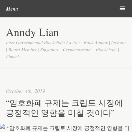
Post navigation
Skip to content
Search
m
Menu
Home
Anndy Lian
About
Inter-Governmental Blockchain Adviser | Book Author | Investor
Updates
| Board Member | Singapore | Cryptocurrency | Blockchain |
Fintech
Videos
Search
Google
October 4th, 2019
Yahoo
“암호화폐 규제는 크립토 시장에
Contact
긍정적인 영향을 미칠 것이다”