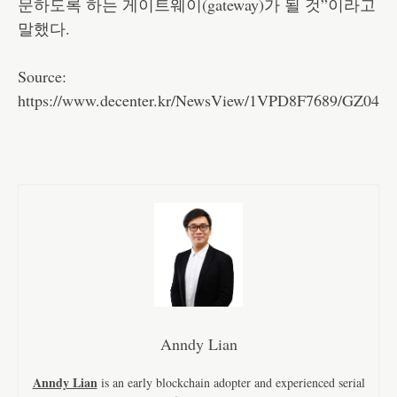
문하도록 하는 게이트웨이(gateway)가 될 것”이라고
말했다.
Source:
https://www.decenter.kr/NewsView/1VPD8F7689/GZ04
Anndy Lian
Anndy Lian
is an early blockchain adopter and experienced serial