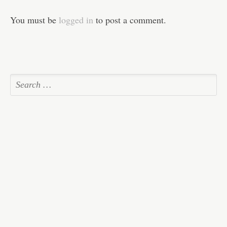
You must be
logged in
to post a comment.
f
r
w
h
p
© Copyright 2006. Designed by Nodesblock. Content
Curated by Blockcast.cc. Special Thanks to Jenny and
Abby for the updates.