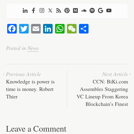
Fa
T
E
Li
W
W
S
ce
wi
m
nk
ha
e
ha
bo
tte
ail
ed
ts
C
re
Posted in
News
ok
r
In
A
ha
pp
t
Previous Article
Next Article
Knowledge is power is
CCN: BiKi.com
time is money. Robert
Assembles Staggering
Thier
VC Lineup From Korea
Blockchain’s Finest
Leave a Comment