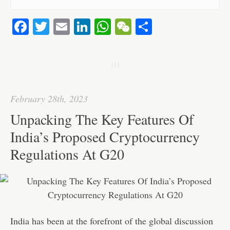
Fa
T
E
Li
W
W
S
ce
wi
m
nk
ha
e
ha
bo
tte
ail
ed
ts
C
re
j j j
ok
r
In
A
ha
pp
t
February 28th, 2023
Unpacking The Key Features Of
India’s Proposed Cryptocurrency
Regulations At G20
India has been at the forefront of the global discussion