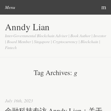
Post navigation
Skip to content
Search
m
Menu
Home
Anndy Lian
About
Inter-Governmental Blockchain Adviser | Book Author | Investor
Updates
| Board Member | Singapore | Cryptocurrency | Blockchain |
Fintech
Videos
Search
Google
Tag Archives:
g
Yahoo
Contact
July 16th, 2023
金融科技专访 Anndy Lian：关于