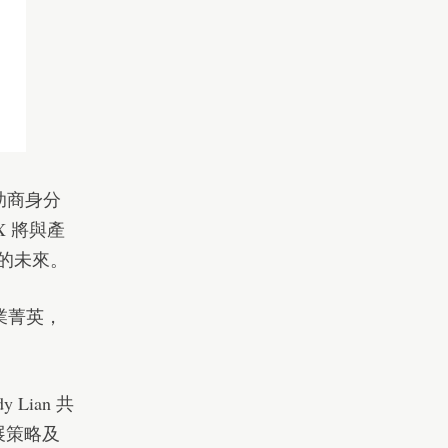
贊助商身分
X 將與產
易的未來。
產業菁英，
Lian 共
展策略及