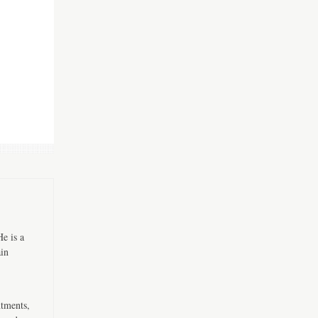
e is a
ain
ntments,