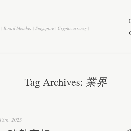
r | Board Member | Singapore | Cryptocurrency |
業界
Tag Archives:
18th, 2025