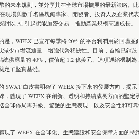
 代幣的未來規劃，並分享其在全球市場擴展的最新策略。
 將在現場與數千名區塊鏈專家、開發者、投資人及企業代
探討以 AI 引起賦能加密交易，推動產業規模高速成長。
的是，WEEX 已宣布每季將 20% 的平台利潤用於回購並
，以減少市場流通量，增強代幣稀缺性。目前，首輪已銷毀 4
佔總供應量的 40%，價值超 1.2 億美元。這項通縮機制為 
奠定了堅實基礎。
的 $WXT 白皮書明確了 WEEX 接下來的發展方向，揭
碑，體現了 WEEX 在創新、透明和持續成長方面的堅定
括全球佈局再升級、驚艷的生態表現，以及安全性和可靠
體現了 WEEX 在全球化、生態建設和安全保障方面的持