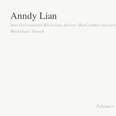
Anndy Lian
Inter-Governmental Blockchain Adviser | Book Author | Investo
Blockchain | Fintech
February 