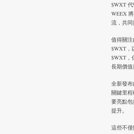
$WXT
WEEX
流，共同
值得關注
$WXT
$WXT，
長期價值
全新發布
關鍵里程
要亮點包
提升。
這些不僅