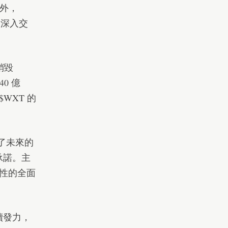
此外，
表深入交
銷毀
0 億
$WXT 的
示了未來的
承諾。主
性的全面
續發力，