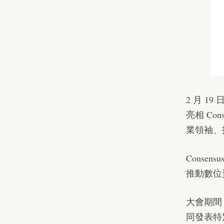
2 月 1
亮相 Co
業領袖、
Cons
推動數位
大會期間，W
同發表特