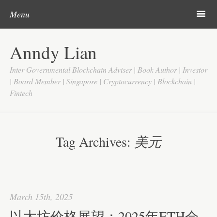
Skip to content
Search
m
Menu
Home
Anndy Lian
About
Inter-Governmental Blockchain Adviser | Book Author | Investor
Updates
| Board Member | Singapore | Cryptocurrency | Blockchain |
Fintech
Videos
Search
Google
Tag Archives:
美元
Yahoo
Contact
March 15th, 2025
以太坊价格展望：2025年ETH会