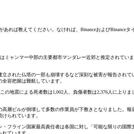
れば教えてください。なければ、BinanceおよびBinanc
震源はミャンマー中部の主要都市マンダレー近郊と推定されていま
立された仏塔の一部も崩壊するなど深刻な被害が報告されてい
全容把握は難航しています​。
の地震による死者数は1,002人、負傷者数は2,376人に上り
高層ビルが倒壊して多数の作業員が下敷きとなりました。報道
けられています​。
ン・フライン国家最高責任者は各国に対し「可能な限りの国際
られています。