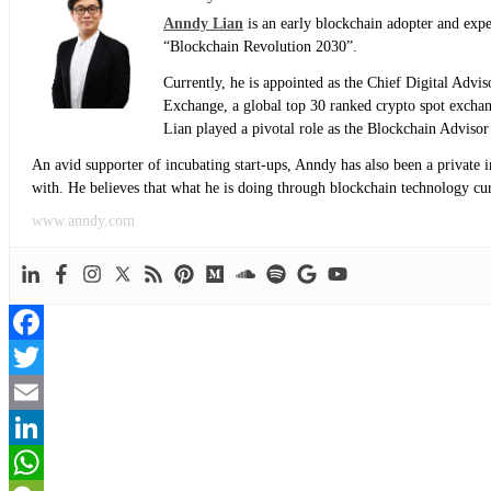
Anndy Lian
is an early blockchain adopter and exp
“Blockchain Revolution 2030”.
Currently, he is appointed as the Chief Digital Adv
Exchange, a global top 30 ranked crypto spot exch
Lian played a pivotal role as the Blockchain Adviso
An avid supporter of incubating start-ups, Anndy has also been a private 
with. He believes that what he is doing through blockchain technology curre
www.anndy.com
Facebook
Twitter
Email
LinkedIn