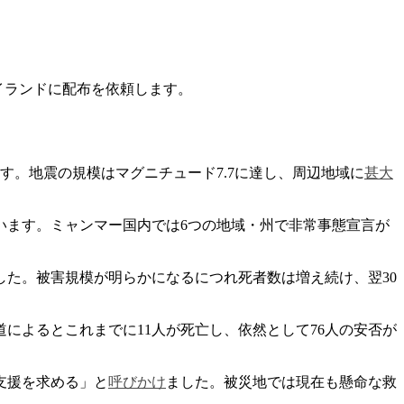
eタイランドに配布を依頼します。
す​。地震の規模はマグニチュード7.7に達し、周辺地域に
甚大
ます​。ミャンマー国内では6つの地域・州で非常事態宣言が
ました​。被害規模が明らかになるにつれ死者数は増え続け、翌30
によるとこれまでに11人が死亡し、依然として76人の安否が
支援を求める」と
呼びかけ
ました​。被災地では現在も懸命な救