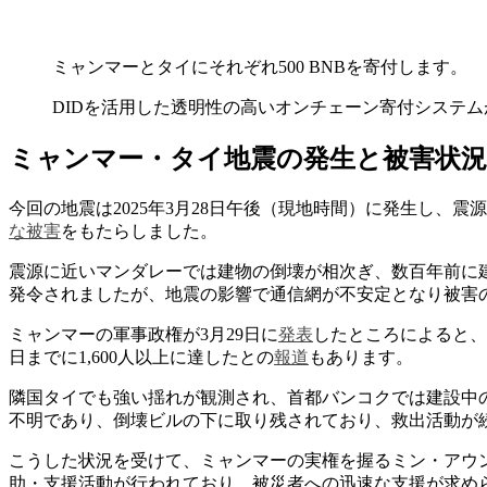
ミャンマーとタイにそれぞれ500 BNBを寄付します。
DIDを活用した透明性の高いオンチェーン寄付システムがあ
ミャンマー・タイ地震の発生と被害状況
今回の地震は2025年3月28日午後（現地時間）に発生し、
な被害
をもたらしました​。
震源に近いマンダレーでは建物の倒壊が相次ぎ、数百年前に建
発令されましたが、地震の影響で通信網が不安定となり被害の
ミャンマーの軍事政権が3月29日に
発表
したところによると、こ
日までに1,600人以上に達したとの
報道
もあります​。
隣国タイでも強い揺れが観測され、首都バンコクでは建設中の
不明であり、倒壊ビルの下に取り残されており、救出活動が続
こうした状況を受けて、ミャンマーの実権を握るミン・アウ
助・支援活動が行われており、被災者への迅速な支援が求め