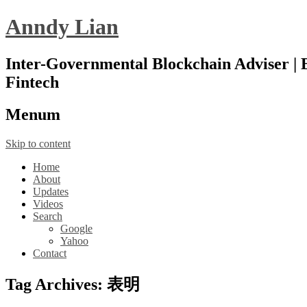
Anndy Lian
Inter-Governmental Blockchain Adviser | B
Fintech
Menu
m
Skip to content
Home
About
Updates
Videos
Search
Google
Yahoo
Contact
Tag Archives:
表明