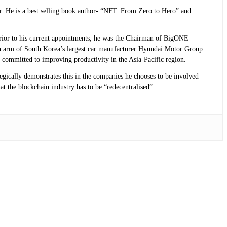
r. He is a best selling book author- “NFT: From Zero to Hero” and
 Prior to his current appointments, he was the Chairman of BigONE
n arm of South Korea’s largest car manufacturer Hyundai Motor Group.
 committed to improving productivity in the Asia-Pacific region.
tegically demonstrates this in the companies he chooses to be involved
at the blockchain industry has to be “redecentralised”.