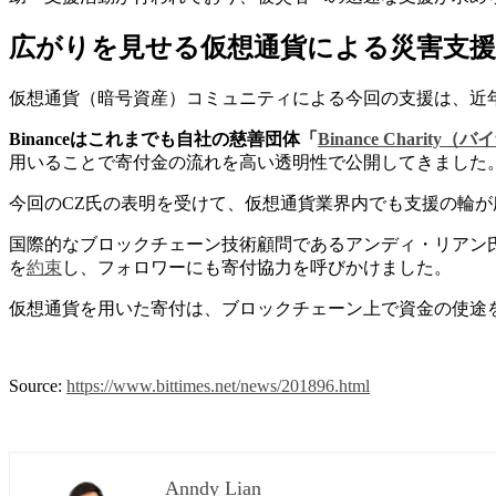
広がりを見せる仮想通貨による災害支援
仮想通貨（暗号資産）コミュニティによる今回の支援は、近
Binanceはこれまでも自社の慈善団体「
Binance Chari
用いることで寄付金の流れを高い透明性で公開してきました​
今回のCZ氏の表明を受けて、仮想通貨業界内でも支援の輪
国際的なブロックチェーン技術顧問であるアンディ・リアン氏（Ann
を
約束
し、フォロワーにも寄付協力を呼びかけました​。
仮想通貨を用いた寄付は、ブロックチェーン上で資金の使途
Source:
https://www.bittimes.net/news/201896.html
Anndy Lian