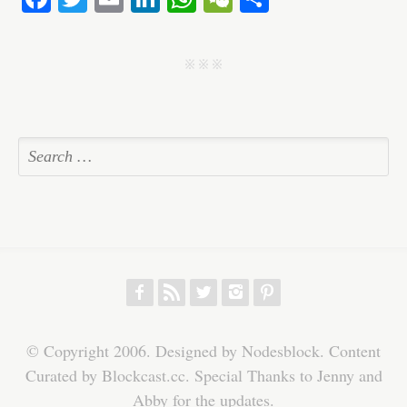
ce
wi
m
nk
ha
e
ha
bo
tte
ail
ed
ts
C
re
j j j
ok
r
In
A
ha
pp
t
f
r
w
h
p
© Copyright 2006. Designed by Nodesblock. Content
Curated by Blockcast.cc. Special Thanks to Jenny and
Abby for the updates.