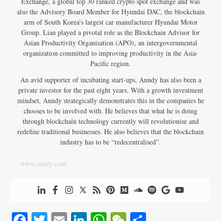
Exchange, a global top 30 ranked crypto spot exchange and was
also the Advisory Board Member for Hyundai DAC, the blockchain
arm of South Korea’s largest car manufacturer Hyundai Motor
Group. Lian played a pivotal role as the Blockchain Advisor for
Asian Productivity Organisation (APO), an intergovernmental
organization committed to improving productivity in the Asia-
Pacific region.
An avid supporter of incubating start-ups, Anndy has also been a
private investor for the past eight years. With a growth investment
mindset, Anndy strategically demonstrates this in the companies he
chooses to be involved with. He believes that what he is doing
through blockchain technology currently will revolutionise and
redefine traditional businesses. He also believes that the blockchain
industry has to be “redecentralised”.
www.anndy.com
Fa
T
E
Li
W
W
S