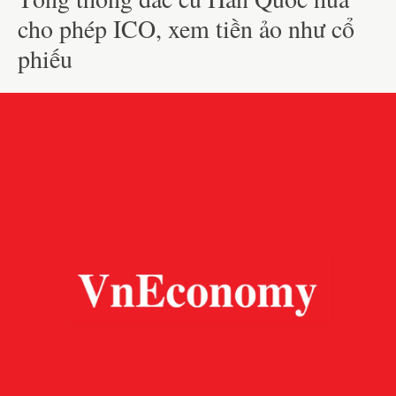
cho phép ICO, xem tiền ảo như cổ
phiếu