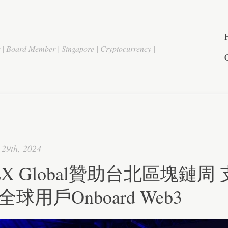
r | Board Member | Singapore | Cryptocurrency |
29th, 2024
EX Global贊助台北區塊鏈周
球用戶Onboard Web3