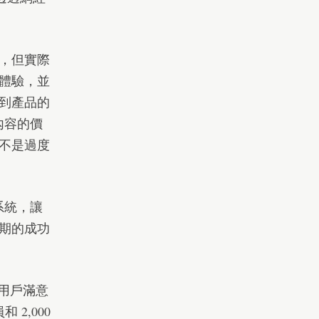
好，但實際
體驗，並
到產品的
內容的價
不是過度
系統，讓
期的成功
升用戶滿意
員
和 2,000