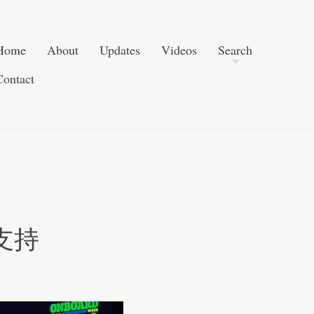
Post navigation
Skip to content
Search
Home
About
Updates
Videos
Search
Contact
 支持