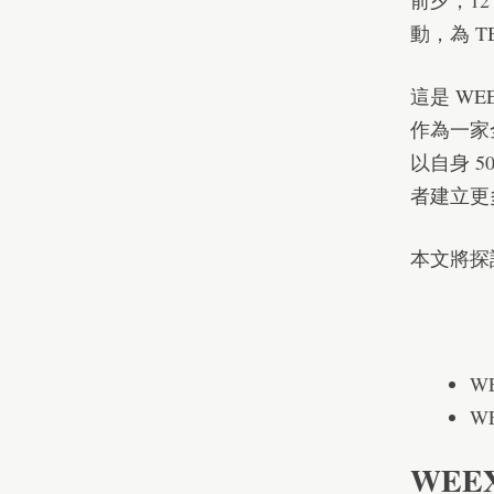
前夕，12
動，為 
這是 WE
作為一家
以自身 
者建立更
本文將探
W
W
WEE