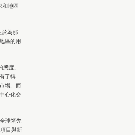
家和地區
注於為那
地區的用
容的態度。
有了轉
市場。而
中心化交
家全球領先
、項目與新