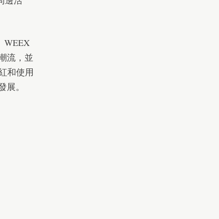
周邊活
 WEEX
展潮流，並
網紅和使用
勃發展。