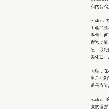
和內容讓
Andr
上產品並
學會如何
實際功能
值，最好
美化它。
同理，在
用戶能夠
還是依靠
Andre
度的運營理