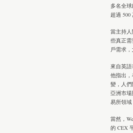
多名全球
超過 50
當主持人
些真正需
戶需求，
來自英語
他指出，
變，人們
亞洲市場
易所領域
當然，W
的 CE