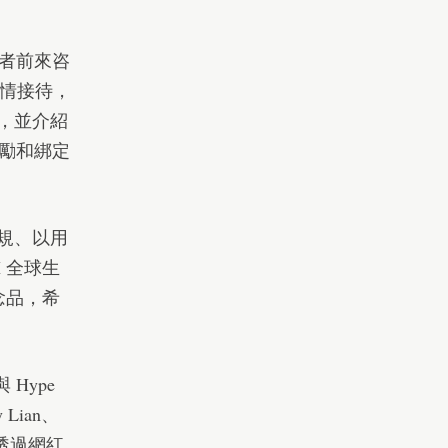
好者前來咨
伴熱情接待，
態，並介紹
勵和綁定
合規、以用
 全球生
念品，希
與 Hype
Lian、
如何透過網紅