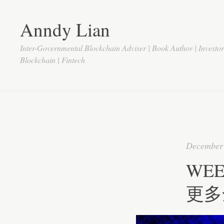
Anndy Lian
Inter-Governmental Blockchain Adviser | Book Author | Investo
Blockchain | Fintech
December 
WE
更多全