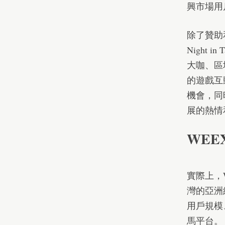
興市場用
除了贊助和
Night 
大咖、區
的遊戲互
機會，同
展的熱情
WEE
實際上，W
灣的亞洲
用戶規模
馬
平台。