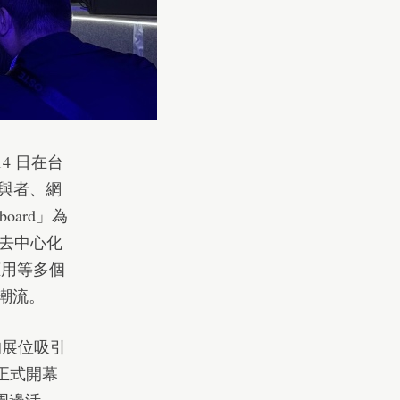
-14 日在台
參與者、網
oard」為
去中心化
應用等多個
新潮流。
的展位吸引
周正式開幕