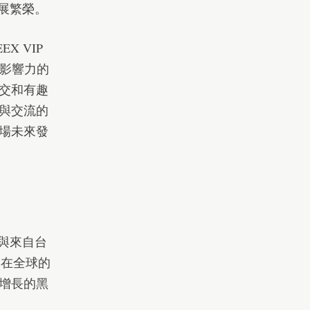
發展繁榮。
X VIP
、有影響力的
交和有趣
與交流的
場未來發
就與來自台
 在全球的
增長的
黑