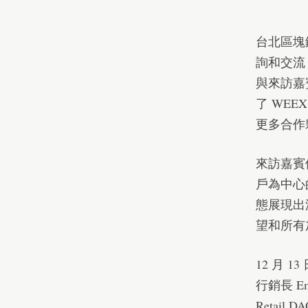
台北區塊
詢和交流，W
與來訪嘉
了 WEE
更多合作
來訪嘉賓
戶為中心
態展現出
望和所有
12 月 13
行銷長 Em
Retail