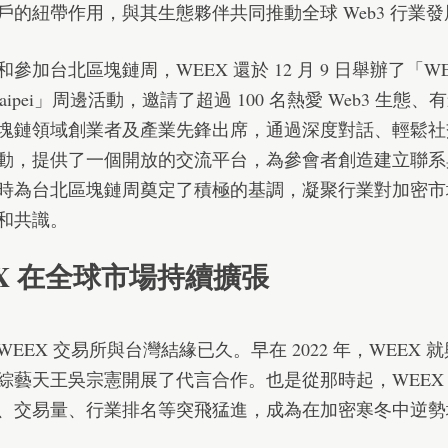
戶的紐帶作用，與其生態夥伴共同推動全球 Web3 行業
參加台北區塊鏈周，WEEX 還於 12 月 9 日舉辦了「WEE
in Taipei」周邊活動，邀請了超過 100 名熱愛 Web3 生態
塊鏈領域創業者及產業先鋒出席，通過深度對話、輕鬆社
動，提供了一個開放的交流平台，為參會者創造建立聯系
時為台北區塊鏈周奠定了積極的基調，凝聚行業對加密市
和共識。
X 在全球市場持續擴張
EEX 交易所與台灣結緣已久。早在 2022 年，WEEX 
綜藝天王吳宗憲開展了代言合作。也是從那時起，WEEX
、交易量、行業排名等突飛猛進，成為在加密寒冬中逆勢