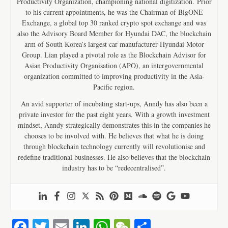
Productivity Organization, championing national digitization. Prior
to his current appointments, he was the Chairman of BigONE
Exchange, a global top 30 ranked crypto spot exchange and was
also the Advisory Board Member for Hyundai DAC, the blockchain
arm of South Korea’s largest car manufacturer Hyundai Motor
Group. Lian played a pivotal role as the Blockchain Advisor for
Asian Productivity Organisation (APO), an intergovernmental
organization committed to improving productivity in the Asia-
Pacific region.
An avid supporter of incubating start-ups, Anndy has also been a
private investor for the past eight years. With a growth investment
mindset, Anndy strategically demonstrates this in the companies he
chooses to be involved with. He believes that what he is doing
through blockchain technology currently will revolutionise and
redefine traditional businesses. He also believes that the blockchain
industry has to be “redecentralised”.
Fa
T
E
Li
W
W
S