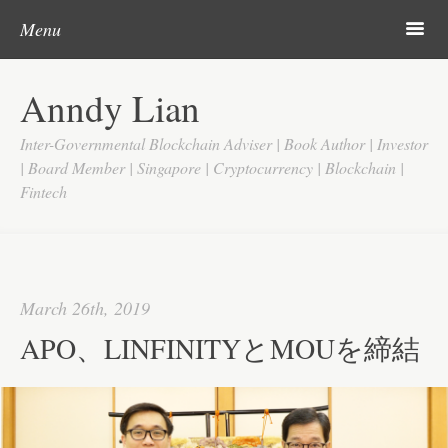
Post navigation
Skip to content
Search
m
Menu
Home
Anndy Lian
About
Inter-Governmental Blockchain Adviser | Book Author | Investor
Updates
| Board Member | Singapore | Cryptocurrency | Blockchain |
Fintech
Videos
Search
Google
March 26th, 2019
Yahoo
APO、LINFINITYとMOUを締結
Contact