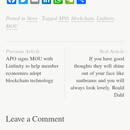
ce
wi
m
nk
ha
e
ha
bo
tte
ail
ed
ts
C
re
Posted in
News
·
Tagged
APO
,
blockchain
,
Linfinity
,
ok
r
In
A
ha
MOU
pp
t
Previous Article
Next Article
APO signs MOU with
If you have good
Linfinity to help member
thoughts they will shine
economies adopt
out of your face like
blockchain technology
sunbeams and you will
always look lovely. Roald
Dahl
Leave a Comment